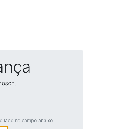
ança
nosco.
ao lado no campo abaixo