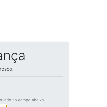
ança
nosco.
ao lado no campo abaixo