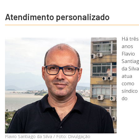
Atendimento personalizado
Há três
anos
Flavio
Santia
da Silva
atua
como
síndico
do
Flavio Santiago da Silva / Foto: Divulgação