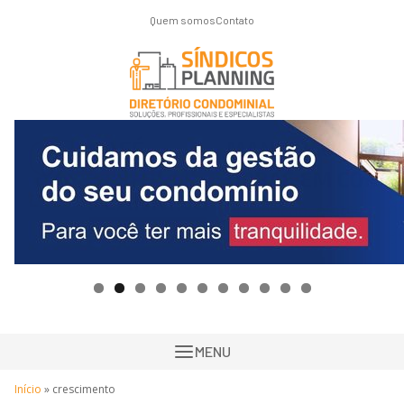
Quem somos
Contato
MENU
Início
»
crescimento