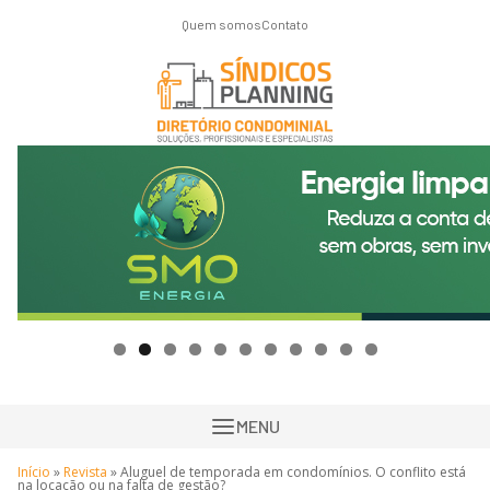
Quem somos
Contato
MENU
Início
»
Revista
»
Aluguel de temporada em condomínios. O conflito está
na locação ou na falta de gestão?