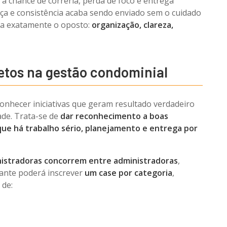
 a chance de correria, perda de foco e entrega
ça e consistência acaba sendo enviado sem o cuidado
iza exatamente o oposto:
organização, clareza,
retos na gestão condominial
onhecer iniciativas que geram resultado verdadeiro
ade. Trata-se de
dar reconhecimento a boas
que há trabalho sério, planejamento e entrega por
nistradoras concorrem entre administradoras
,
ipante poderá inscrever
um case por categoria
,
 de: