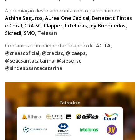
A premiação deste ano conta com o patrocínio de:
Athina Seguros, Aurea One Capital, Benetett Tintas
e Coral, CRA SC, Clapper, Intelbras, Joy Brinquedos,
Sicredi, SMO
, Telesan
Contamos com o importante apoio de:
ACITA,
@creascoficial, @crecisc, @icaeps,
@seacsantacatarina, @siese_sc,
@sindespsantacatarina