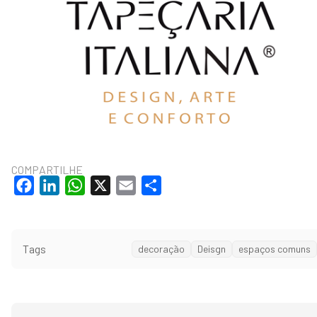
COMPARTILHE
Facebook
LinkedIn
WhatsApp
X
Email
Share
Tags
decoração
Deisgn
espaços comuns