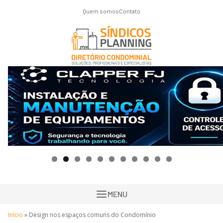
Quem somos
Contato
MENU
Início
»
Design nos espaços comuns do Condomínio