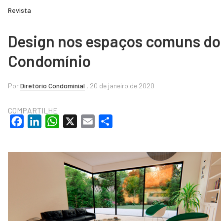
Revista
Design nos espaços comuns do
Condomínio
Por
Diretório Condominial
, 20 de janeiro de 2020
COMPARTILHE
Facebook
LinkedIn
WhatsApp
X
Email
Share