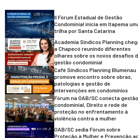
II Fórum Estadual de Gestão
Condominial inicia em Itapema um
trilha por Santa Catarina
Academia Síndicos Planning cheg
a Chapecó reunindo diferentes
olhares sobre os novos desafios 
gestão condominial
Café Síndicos Planning Blumenau
promove encontro sobre obras,
patologias e gestão de
intervenções em condomínios
Fórum na OAB/SC conecta gestã
condominial, Direito e rede de
proteção no enfrentamento à
violência contra a mulher
OAB/SC sedia Fórum sobre
Proteção à Mulher e Prevenção a